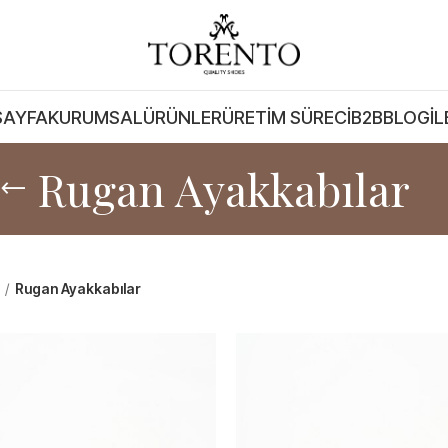
SAYFA
KURUMSAL
ÜRÜNLER
ÜRETIM SÜRECI
B2B
BLOG
İL
Rugan Ayakkabılar
Rugan Ayakkabılar