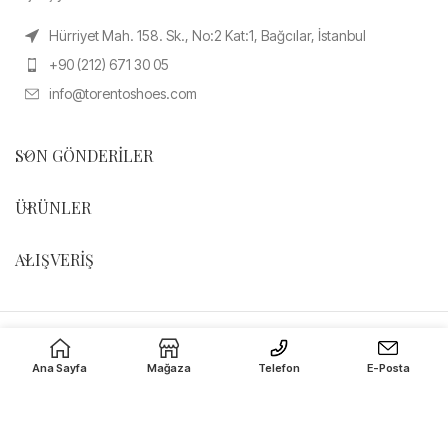
Hürriyet Mah. 158. Sk., No:2 Kat:1, Bağcılar, İstanbul
+90 (212) 671 30 05
info@torentoshoes.com
SON GÖNDERILER
ÜRÜNLER
ALIŞVERIŞ
Torento Shoes
© 2024 | Tüm Hakları Saklıdır
Ana Sayfa
Mağaza
Telefon
E-Posta