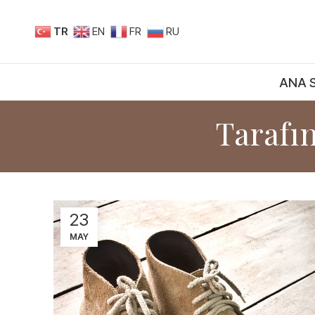
TR
EN
FR
RU
ANA 
Tarafı
23
MAY