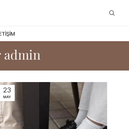
ETIŞIM
r
admin
23
MAY