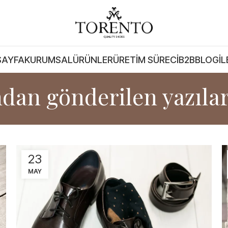
SAYFA
KURUMSAL
ÜRÜNLER
ÜRETIM SÜRECI
B2B
BLOG
İL
ndan gönderilen yazıla
23
MAY