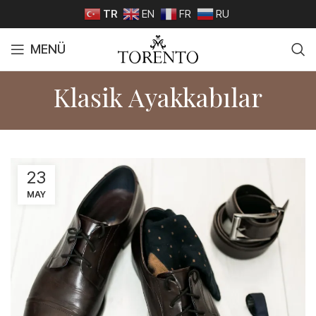
TR
EN
FR
RU
MENÜ
Klasik Ayakkabılar
23
MAY