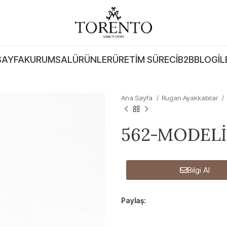
SAYFA
KURUMSAL
ÜRÜNLER
ÜRETIM SÜRECI
B2B
BLOG
İL
Ana Sayfa
Rugan Ayakkabılar
562-MODELİ
Bilgi Al
Paylaş: