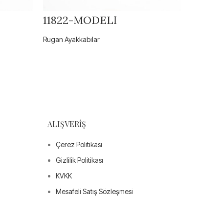
11822-MODELİ
563-
Rugan Ayakkabılar
Rugan Ay
ALIŞVERIŞ
Çerez Politikası
Gizlilik Politikası
KVKK
Mesafeli Satış Sözleşmesi