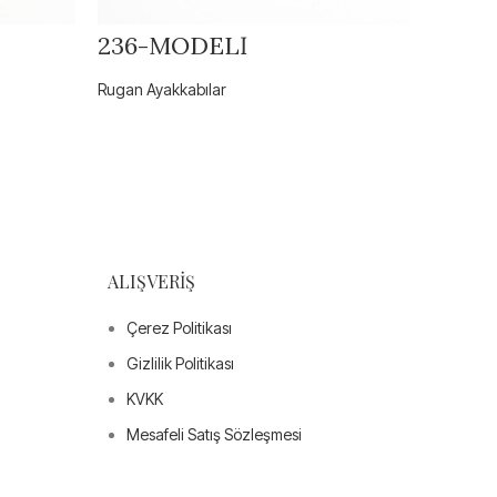
236-MODELİ
555-
Rugan Ayakkabılar
Rugan Ay
ALIŞVERIŞ
Çerez Politikası
Gizlilik Politikası
KVKK
Mesafeli Satış Sözleşmesi