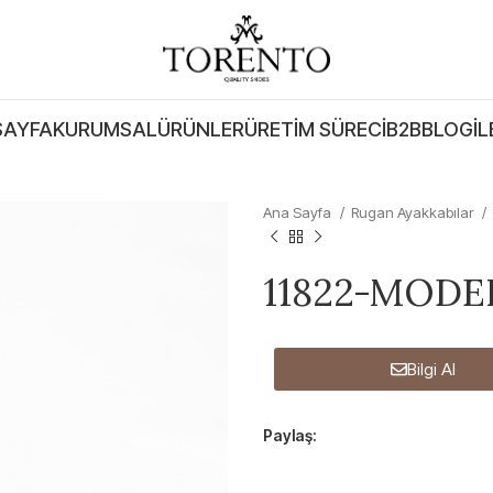
SAYFA
KURUMSAL
ÜRÜNLER
ÜRETIM SÜRECI
B2B
BLOG
İL
Ana Sayfa
Rugan Ayakkabılar
11822-MODE
Bilgi Al
Paylaş: