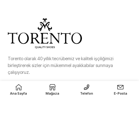
Torento olarak 40 yıllık tecrübemiz ve kaliteli işçiliğimizi
birleştirerek sizler için mükemmel ayakkabılar sunmaya
çalışıyoruz.
Hürriyet Mah. 158. Sk., No:2 Kat:1, Bağcılar, İstanbul
Ana Sayfa
Mağaza
Telefon
E-Posta
+90 (212) 671 30 05
info@torentoshoes.com
SON GÖNDERILER
ÜRÜNLER