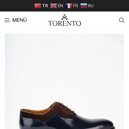
TR
EN
FR
RU
MENÜ