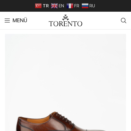
TR
EN
FR
RU
MENÜ