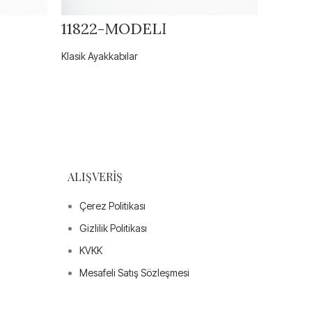
11822-MODELİ
314-
Klasik Ayakkabılar
Klasik Ay
ALIŞVERIŞ
Çerez Politikası
Gizlilik Politikası
KVKK
Mesafeli Satış Sözleşmesi