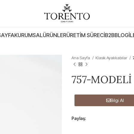
SAYFA
KURUMSAL
ÜRÜNLER
ÜRETIM SÜRECI
B2B
BLOG
İL
Ana Sayfa
Klasik Ayakkabılar
757-MODELİ
Bilgi Al
Paylaş: