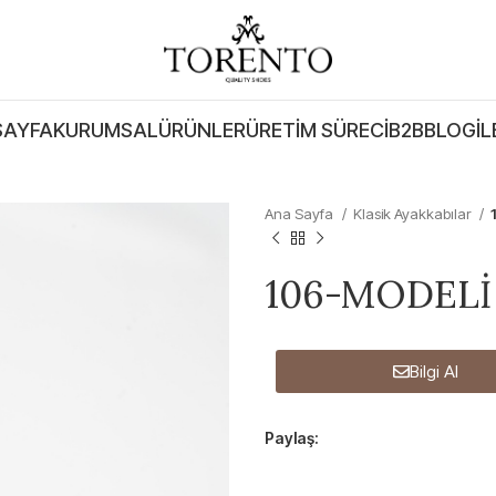
SAYFA
KURUMSAL
ÜRÜNLER
ÜRETIM SÜRECI
B2B
BLOG
İL
Ana Sayfa
Klasik Ayakkabılar
106-MODELİ
Bilgi Al
Paylaş: