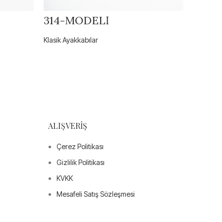
314-MODELİ
302-
Klasik Ayakkabılar
Klasik Ay
ALIŞVERIŞ
Çerez Politikası
Gizlilik Politikası
KVKK
Mesafeli Satış Sözleşmesi