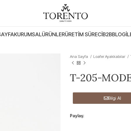
SAYFA
KURUMSAL
ÜRÜNLER
ÜRETIM SÜRECI
B2B
BLOG
İL
Ana Sayfa
Loafer Ayakkabılar
T-205-MODE
Bilgi Al
Paylaş: