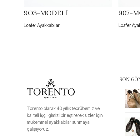
9O3-MODELİ
907-M
Loafer Ayakkabılar
Loafer Aya
SON GÖ
Torento olarak 40 yıllık tecrübemiz ve
kaliteli işçiliğimizi birleştirerek sizler için
mükemmel ayakkabılar sunmaya
çalışıyoruz.