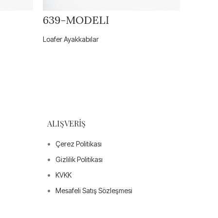
639-MODELİ
559-
Loafer Ayakkabılar
Loafer Ay
ALIŞVERIŞ
Çerez Politikası
Gizlilik Politikası
KVKK
Mesafeli Satış Sözleşmesi