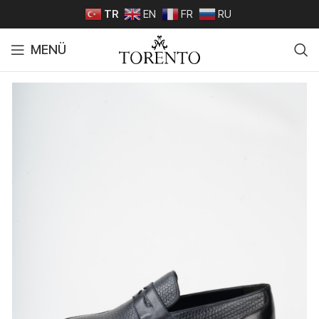
TR
EN
FR
RU
MENÜ