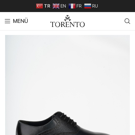
TR
EN
FR
RU
MENÜ