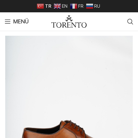
TR
EN
FR
RU
MENÜ