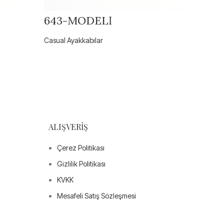
643-MODELİ
1244
Casual Ayakkabılar
Casual A
ALIŞVERIŞ
Çerez Politikası
Gizlilik Politikası
KVKK
Mesafeli Satış Sözleşmesi