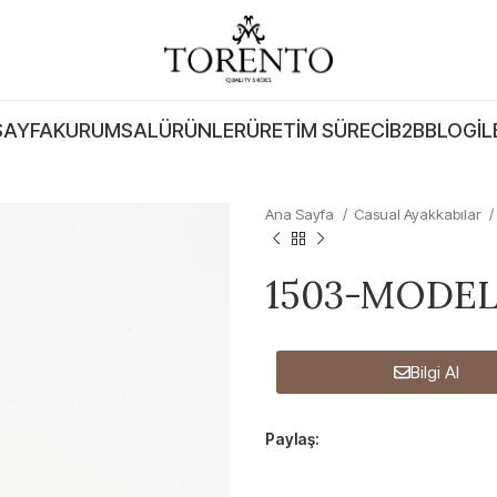
SAYFA
KURUMSAL
ÜRÜNLER
ÜRETIM SÜRECI
B2B
BLOG
İL
Ana Sayfa
Casual Ayakkabılar
1503-MODEL
Bilgi Al
Paylaş: