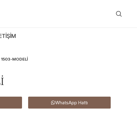
ETIŞIM
1503-MODELİ
İ
WhatsApp Hattı