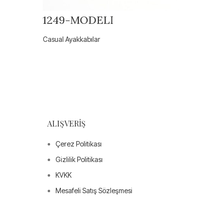
1249-MODELİ
642-
Casual Ayakkabılar
Casual A
ALIŞVERIŞ
Çerez Politikası
Gizlilik Politikası
KVKK
Mesafeli Satış Sözleşmesi