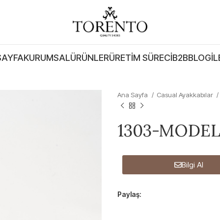
SAYFA
KURUMSAL
ÜRÜNLER
ÜRETIM SÜRECI
B2B
BLOG
İL
Ana Sayfa
Casual Ayakkabılar
1303-MODEL
Bilgi Al
Paylaş: