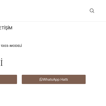
ETIŞIM
1303-MODELİ
İ
WhatsApp Hattı