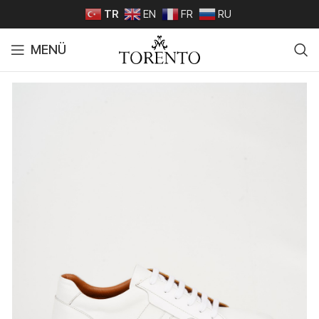
TR
EN
FR
RU
MENÜ