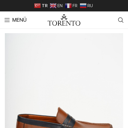
TR
EN
FR
RU
MENÜ